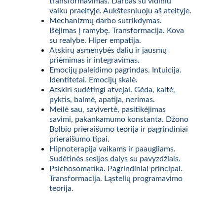
transformavimas. Darbas su vidiniu 
vaiku praeityje. Aukštesniuoju aš ateityje.
Mechanizmų darbo sutrikdymas. 
Išėjimas į ramybę. Transformacija. Kova 
su realybe. Hiper empatija.
Atskirų asmenybės dalių ir jausmų 
priėmimas ir integravimas.
Emocijų paleidimo pagrindas. Intuicija. 
Identitetai. Emocijų skalė.
Atskiri sudėtingi atvejai. Gėda, kaltė, 
pyktis, baimė, apatija, nerimas.
Meilė sau, savivertė, pasitikėjimas 
savimi, pakankamumo konstanta. Džono 
Bolbio prieraišumo teorija ir pagrindiniai 
prieraišumo tipai.
Hipnoterapija vaikams ir paaugliams. 
Sudėtinės sesijos dalys su pavyzdžiais.
Psichosomatika. Pagrindiniai principai. 
Transformacija. Ląstelių programavimo 
teorija.