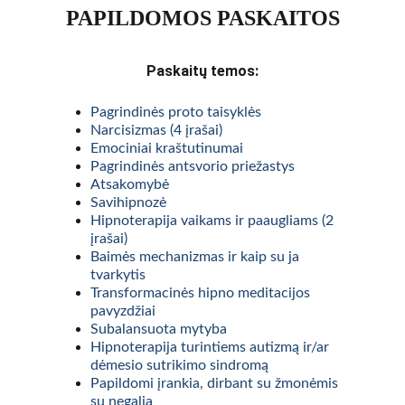
PAPILDOMOS PASKAITOS
Paskaitų temos:
Pagrindinės proto taisyklės
Narcisizmas (4 įrašai)
Emociniai kraštutinumai
Pagrindinės antsvorio priežastys
Atsakomybė
Savihipnozė
Hipnoterapija vaikams ir paaugliams (2 
įrašai)
Baimės mechanizmas ir kaip su ja 
tvarkytis
Transformacinės hipno meditacijos 
pavyzdžiai
Subalansuota mytyba
Hipnoterapija turintiems autizmą ir/ar 
dėmesio sutrikimo sindromą
Papildomi įrankia, dirbant su žmonėmis 
su negalia